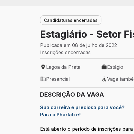
Candidaturas encerradas
Estagiário - Setor Fi
Publicada em 08 de julho de 2022
Inscrições encerradas
Lagoa da Prata
Estágio
Local de trabalho: Lagoa da Prata
Tipo de vaga: 
Presencial
Vaga tamb
Modelo de trabalho: Presencial
Vaga também 
DESCRIÇÃO DA VAGA
Sua carreira é preciosa para você?
Para a Pharlab é!
Está aberto o período de inscrições para