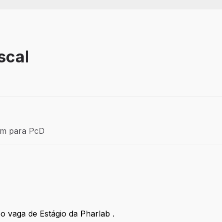
scal
Estágio
ém para PcD
para PcD
 o vaga de Estágio da Pharlab .