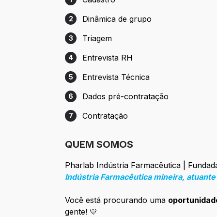
Etapa 1: Cadastro
Dinâmica de grupo
2
Etapa 2: Dinâmica de grupo
Triagem
3
Etapa 3: Triagem
Entrevista RH
4
Etapa 4: Entrevista RH
Entrevista Técnica
5
Etapa 5: Entrevista Técnica
Dados pré-contratação
6
Etapa 6: Dados pré-contratação
Contratação
7
Etapa 7: Contratação
QUEM SOMOS
Pharlab Indústria Farmacêutica | Funda
Indústria Farmacêutica mineira, atuant
Você está procurando uma
oportunida
gente! 💙